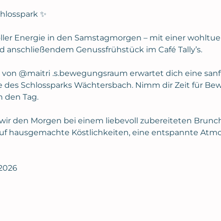
chlosspark ✨
ller Energie in den Samstagmorgen – mit einer wohltuen
 anschließendem Genussfrühstück im Café Tally’s.
on @maitri .s.bewegungsraum erwartet dich eine sanfte
es Schlossparks Wächtersbach. Nimm dir Zeit für Bewe
n den Tag.
ir den Morgen bei einem liebevoll zubereiteten Brunch 
auf hausgemachte Köstlichkeiten, eine entspannte Atm
 2026