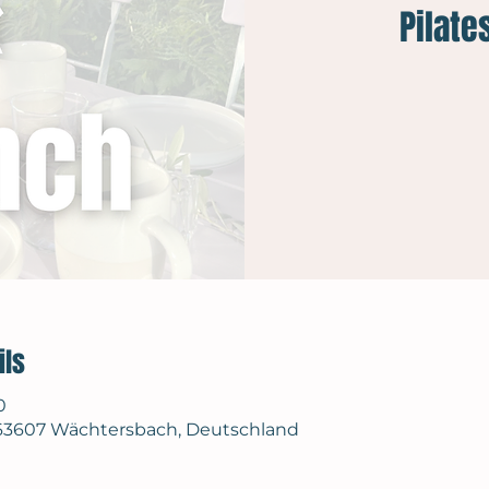
Pilate
ils
0
8, 63607 Wächtersbach, Deutschland