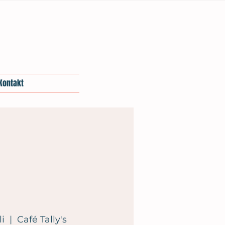
Kontakt
li
  |  
Café Tally's