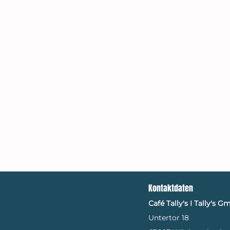
Kontaktdaten
​Café Tally's I
Tally's G
Untertor 18